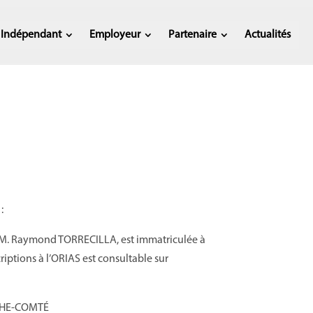
& Indépendant
Employeur
Partenaire
Actualités
:
 M.
Raymond TORRECILLA
, est immatriculée à
criptions à l’ORIAS est
consultable sur
CHE-COMT
É