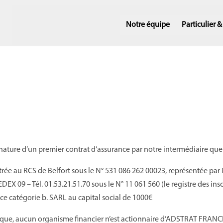
Notre équipe
Particulier 
ature d’un premier contrat d’assurance par notre intermédiaire que 
strée au RCS de
Belfort
sous le N°
5
31 086 262 00023
, représentée par
EDEX 09 – Tél. 01.53.21.51.70 sous le N°
11 061 560
(
le registre des ins
ce catégorie b. S
A
RL
au capital social de
1
000
€
e, aucun organisme financier n’est actionnaire d’A
DSTRAT FRAN