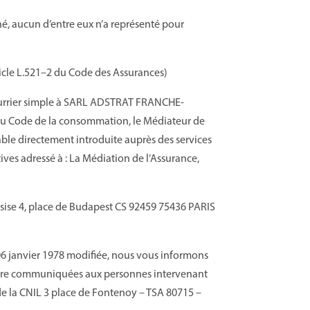
é, aucun d’entre eux n’a représenté pour
icle L.52
1
–
2
du Code des Assurances)
rrier simple à SA
RL ADSTRAT FRANCHE-
1 du Code de la consommation, le Médiateur de
lable directement introduite auprès des services
tives adressé à : La Médiation de l’Assurance,
 sise 4, place de Budapest CS 92459 75436 PARIS
 06 janvier 1978 modifiée, nous vous informons
t être communiquées aux personnes intervenant
s de la CNIL 3 place de Fontenoy – TSA 80715 –