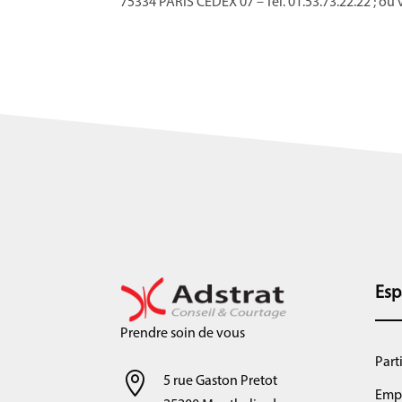
75334 PARIS CEDEX 07 – Tél. 01.53.73.22.22
; ou 
Esp
Prendre soin de vous
Part

5 rue Gaston Pretot
Emp