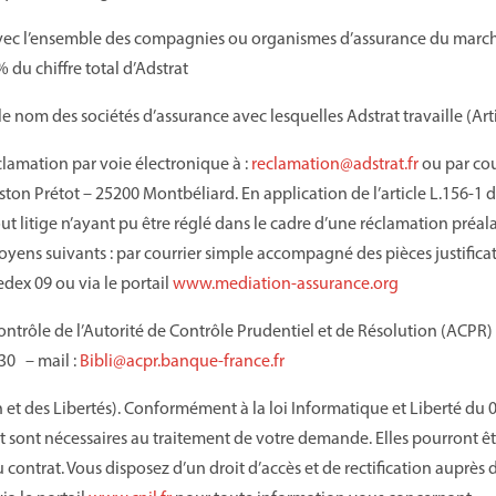
avec l’ensemble des compagnies ou organismes d’assurance du march
% du chiffre total
d’Adstrat
le nom des sociétés d’assurance avec lesquelles Adstrat travaille (Art
lamation par voie électronique à :
reclamation@adstrat.fr
ou par cou
aston Prétot – 25200 Montbéliard. En application de l’article L.156-
ut litige n’ayant pu être réglé dans le cadre d’une réclamation préa
s moyens suivants : par courrier simple accompagné des pièces justifica
edex 09 ou
via le portail
www.mediation-assurance.org
ontrôle de l’Autorité de Contrôle Prudentiel et de Résolution (ACPR)
0.30
– mail :
Bibli@acpr.banque-france.fr
 et des Libertés). Conformément à la loi Informatique et Liberté du
nt sont nécessaires au traitement de votre demande. Elles pourron
du contrat. Vous disposez d’un droit d’accès et de rectification auprè