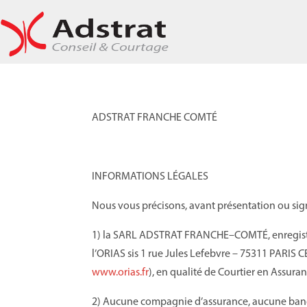
ADSTRAT
FRANCHE COMTÉ
INFORMATIONS
L
É
GALES
Nous vous précisons, avant présentation ou sign
1) la SA
RL
A
DSTRAT
FRANCHE
–
COMTÉ
, enregi
l’ORIAS sis 1 rue Jules Lefebvre – 75311 PARIS C
www.orias.fr
), en qualité de Courtier en Assuran
2) Aucune compagnie d’assurance, aucune banqu