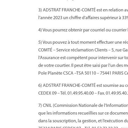
3)
A
DSTRAT FRANCHE-COMTÉ
est en relation 
l’année 20
23
un chiffre d’affaires supérieur à 33
4
)
Vous pourrez obtenir par courriel ou courrier 
5) Vous pouvez à tout moment effectuer une réc
COMT
É
– Service réclamation Clients – 5, rue G
l’Assurance est compétent pour intervenir sur to
de votre courtier. Il peut être saisi par l’un de
Pole Planète CSCA
–
TSA 50110
–
75441 PARIS C
6)
A
DSTRAT FRANCHE-COMTÉ
est soumise au c
CEDEX 09 – Tél. 01.49.95.40.00 – Fax. 01.49.95.4
7) CNIL (Commission Nationale de l’Information
que les informations recueillies sur ce docume
dans la souscription, la gestion, et l’exécution 