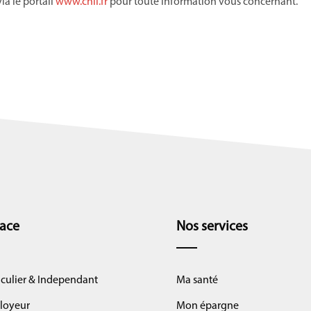
via le portail
www.cnil.fr
pour toute information vous concernant.
ace
Nos services
iculier & Independant
Ma santé
loyeur
Mon épargne