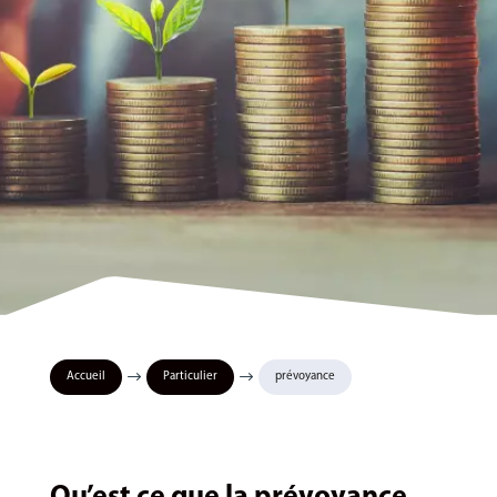
$
$
Accueil
Particulier
prévoyance