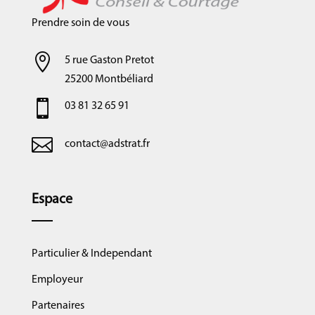
Prendre soin de vous

5 rue Gaston Pretot
25200 Montbéliard

03 81 32 65 91

contact@adstrat.fr
Espace
Particulier & Independant
Employeur
Partenaires