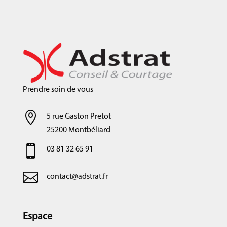
Prendre soin de vous

5 rue Gaston Pretot
25200 Montbéliard

03 81 32 65 91

contact@adstrat.fr
Espace