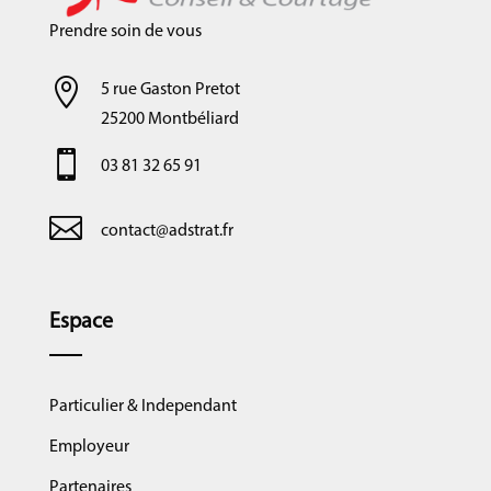
Prendre soin de vous

5 rue Gaston Pretot
25200 Montbéliard

03 81 32 65 91

contact@adstrat.fr
Espace
Particulier & Independant
Employeur
Partenaires