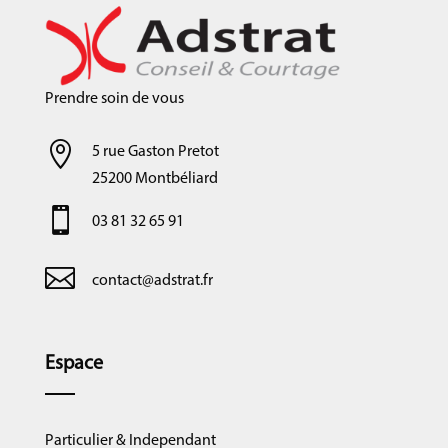
Prendre soin de vous

5 rue Gaston Pretot
25200 Montbéliard

03 81 32 65 91

contact@adstrat.fr
Espace
Particulier & Independant