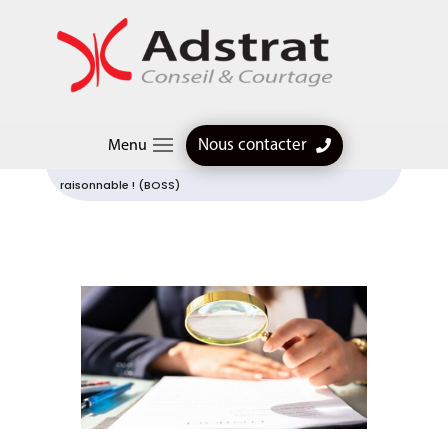
Articles professionnels
$
Employeurs : attention, la modulation du montant de la
Nous contacter
Menu
prime de partage de la valeur (PPV) doit être
raisonnable ! (BOSS)