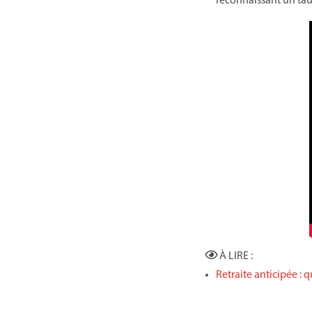
reconnaissant un tau
À LIRE :
Retraite anticipée : 