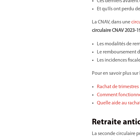
Ces derniers avaient é
Et qu’ils ont perdu de
La CNAV, dans une
circ
circulaire CNAV 2023-1
Les modalités de rem
Le remboursement du 
Les incidences fiscal
Pour en savoir plus sur 
Rachat de trimestres
Comment fonctionne l
Quelle aide au rachat
Retraite anti
La seconde circulaire p