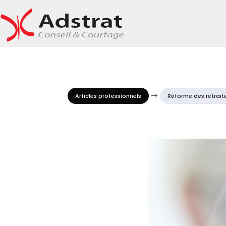
Articles professionnels
$
Réforme des retraite