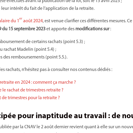
té effectués avant la publication de la loi, soit le 15 avril 2023 ;
 leur intérêt du fait de l’application de la retraite.
er
ulaire du 1
août 2024
, est venue clarifier ces différentes mesures.
9 du 15 septembre 2023
et apporte des
modifications sur
:
boursement de certains rachats (point 5.3) ;
rachat Madelin (point 5.4) ;
es des remboursements (point 5.5.).
les rachats, n’hésitez pas à consulter nos contenus dédiés :
 retraite en 2024 : comment ça marche ?
e rachat de trimestres retraite ?
 de trimestres pour la retraite ?
cipée pour inaptitude au travail : de no
ubliée par la CNAV le 2 août dernier revient quant à elle sur un nouve