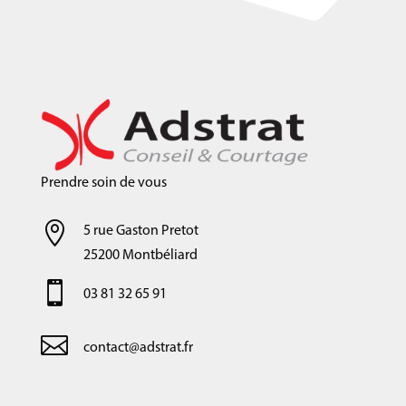
Prendre soin de vous

5 rue Gaston Pretot
25200 Montbéliard

03 81 32 65 91

contact@adstrat.fr