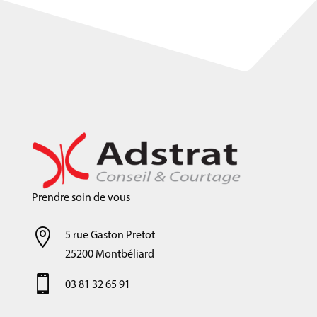
Prendre soin de vous

5 rue Gaston Pretot
25200 Montbéliard

03 81 32 65 91