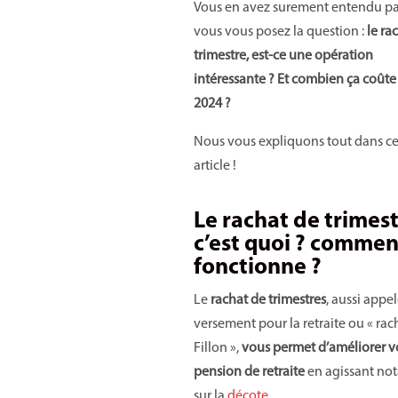
Vous en avez surement entendu par
vous vous posez la question :
le ra
trimestre, est-ce une opération
intéressante ? Et combien ça coûte
2024 ?
Nous vous expliquons tout dans ce
article !
Le rachat de trimest
c’est quoi ? commen
fonctionne ?
Le
rachat de trimestres
, aussi appe
versement pour la retraite ou « rac
Fillon »,
vous permet d’améliorer v
pension de retraite
en agissant n
sur la
décote
.