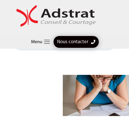
Articles professionnels
$
Rachat de trimestres de retraite : une opération
Nous contacter
Menu
intéressante ? Combien ça coûte en 2024 ?