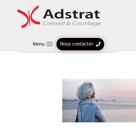
Articles professionnels
$
Pension de réversion : les couples pacsés vont-ils y avoir
Nous contacter
Menu
droit ?