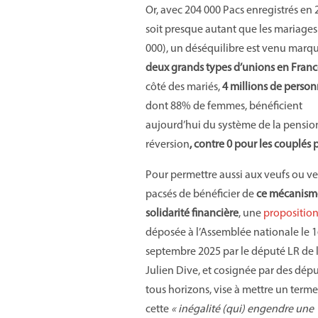
Or, avec 204 000 Pacs enregistrés en 
soit presque autant que les mariages
000), un déséquilibre est venu marqu
deux grands types d’unions en Franc
côté des mariés,
4 millions de perso
dont 88% de femmes, bénéficient
aujourd’hui du système de la pensio
réversion
, contre 0 pour les couplés 
Pour permettre aussi aux veufs ou v
pacsés de bénéficier de
ce mécanism
solidarité financière
, une
proposition
déposée à l’Assemblée nationale le 
septembre 2025 par le député LR de l
Julien Dive, et cosignée par des dép
tous horizons, vise à mettre un terme
cette
« inégalité (qui) engendre une