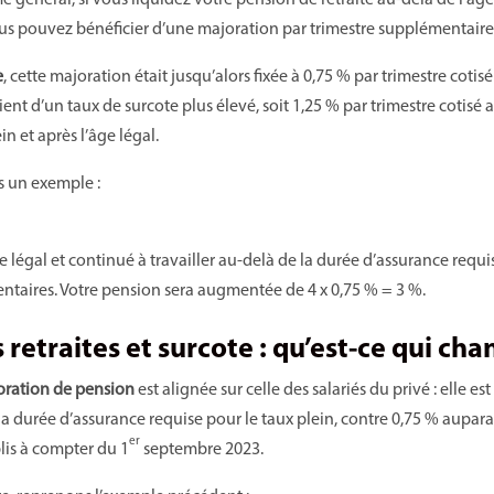
général, si vous liquidez votre pension de retraite au-delà de l’âge
ous pouvez bénéficier d’une majoration par trimestre supplémentaire 
e
, cette majoration était jusqu’alors fixée à 0,75 % par trimestre coti
ient d’un taux de surcote plus élevé, soit 1,25 % par trimestre cotisé
in et après l’âge légal.
ns un exemple :
e légal et continué à travailler au-delà de la durée d’assurance requis
ntaires. Votre pension sera augmentée de 4 x 0,75 % = 3 %.
retraites et surcote : qu’est-ce qui ch
oration de pension
est alignée sur celle des salariés du privé : elle es
a durée d’assurance requise pour le taux plein, contre 0,75 % aupar
er
lis à compter du 1
septembre 2023.