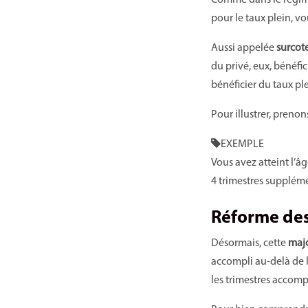
Comme dans le régime 
pour le taux plein, v
Aussi appelée
surcot
du privé, eux, bénéfic
bénéficier du taux ple
Pour illustrer, preno
EXEMPLE
Vous avez atteint l’âg
4 trimestres suppléme
Réforme des 
Désormais, cette
maj
accompli au-delà de l
les trimestres accomp