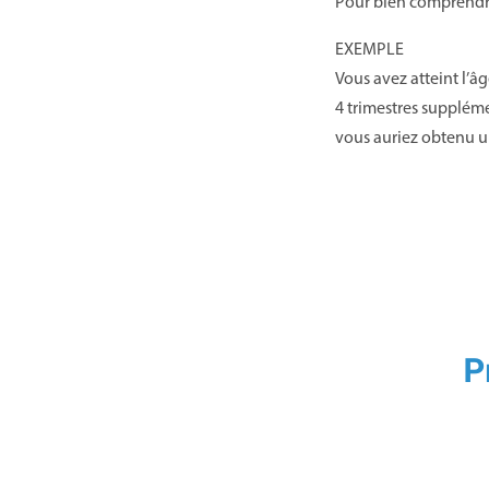
Pour bien comprendre
EXEMPLE
Vous avez atteint l’âg
4 trimestres suppléme
vous auriez obtenu u