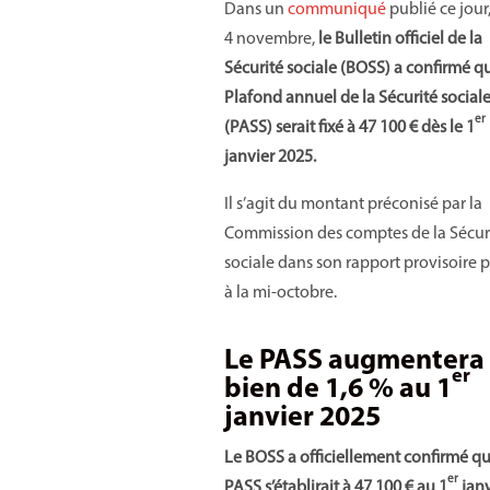
Dans un
communiqué
publié ce jour
4 novembre,
le Bulletin officiel de la
Sécurité sociale (BOSS) a confirmé qu
Plafond annuel de la Sécurité social
er
(PASS) serait fixé à 47 100 € dès le 1
janvier 2025.
Il s’agit du montant préconisé par la
Commission des comptes de la Sécur
sociale dans son rapport provisoire 
à la mi-octobre.
Le PASS augmentera
er
bien de 1,6 % au 1
janvier 2025
Le BOSS a officiellement confirmé qu
er
PASS s’établirait à 47 100 € au 1
janv