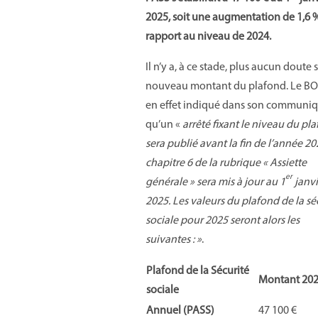
2025, soit une augmentation de 1,6 
rapport au niveau de 2024.
Il n’y a, à ce stade, plus aucun doute s
nouveau montant du plafond. Le BO
en effet indiqué dans son communi
qu’un «
arrêté fixant le niveau du pl
sera publié avant la fin de l’année 20
chapitre 6 de la rubrique « Assiette
er
générale » sera mis à jour au 1
janvi
2025. Les valeurs du plafond de la sé
sociale pour 2025 seront alors les
suivantes : »
.
Plafond de la Sécurité
Montant 20
sociale
Annuel (PASS)
47 100 €