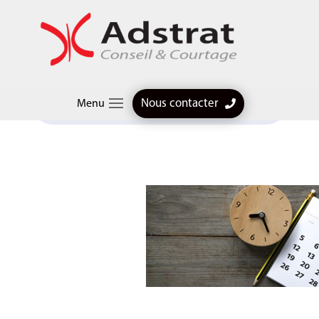
Articles professionnels
$
C’est officiel, le PASS s’établira bien à 47 100 € au 1er
Nous contacter
Menu
janvier 2025 !