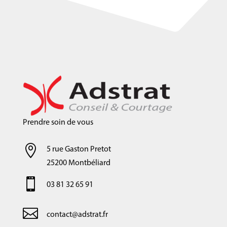
Prendre soin de vous

5 rue Gaston Pretot
25200 Montbéliard

03 81 32 65 91

contact@adstrat.fr