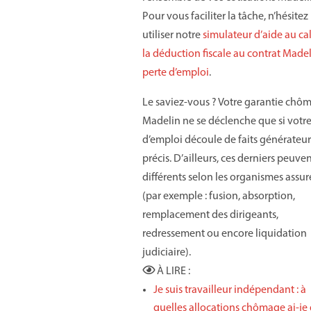
Pour vous faciliter la tâche, n’hésitez
utiliser notre
simulateur d’aide au
ca
la déduction fiscale au contrat Made
perte d’emploi
.
Le saviez-vous ? Votre garantie chô
Madelin ne se déclenche que si votre
d’emploi découle de faits générateur
précis. D’ailleurs, ces derniers peuven
différents selon les organismes assur
(par exemple : fusion, absorption,
remplacement des dirigeants,
redressement ou encore liquidation
judiciaire).
À LIRE :
Je suis travailleur indépendant : à
quelles allocations chômage ai-je 