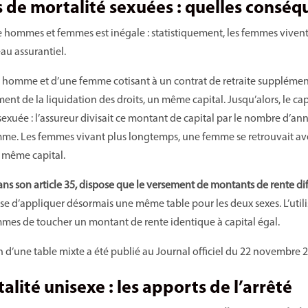
s de mortalité sexuées : quelles conséq
re hommes et femmes est inégale : statistiquement, les femmes vive
au assurantiel.
 homme et d’une femme cotisant à un contrat de retraite supplémen
t de la liquidation des droits, un même capital. Jusqu’alors, le capit
sexuée : l’assureur divisait ce montant de capital par le nombre d’an
mme. Les femmes vivant plus longtemps, une femme se retrouvait ave
 même capital.
 dans son article 35, dispose que le versement de montants de rente d
e d’appliquer désormais une même table pour les deux sexes. L’utili
es de toucher un montant de rente identique à capital égal.
on d’une table mixte a été publié au Journal officiel du 22 novembre 
alité unisexe : les apports de l’arrêté