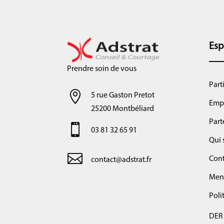
Esp
Prendre soin de vous
Part

5 rue Gaston Pretot
Emp
25200 Montbéliard
Part

03 81 32 65 91
Qui

Cont
contact@adstrat.fr
Ment
Poli
DER