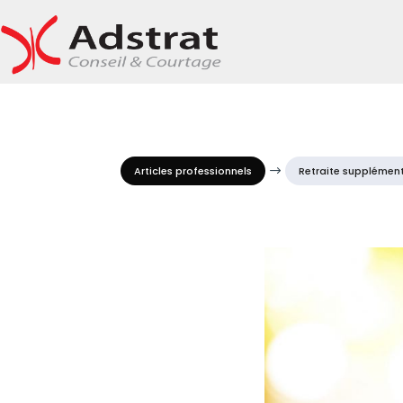
Articles professionnels
$
Retraite supplément