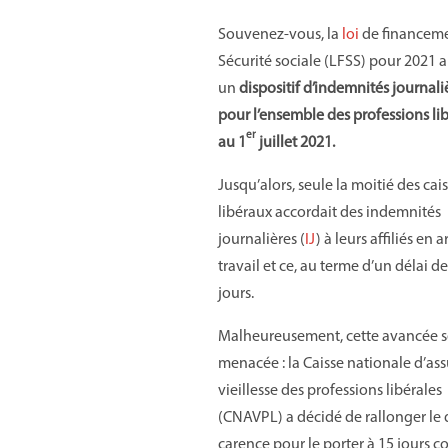
Souvenez-vous, la
loi
de financeme
Sécurité sociale (LFSS) pour 2021 a
un
dispositif d’indemnités journali
pour l’ensemble des professions li
er
au 1
juillet 2021.
Jusqu’alors, seule la moitié des cai
libéraux accordait des indemnités
journalières (
IJ
) à leurs affiliés en a
travail et ce, au terme d’un délai d
jours.
Malheureusement, cette avancée 
menacée : la Caisse nationale d’as
vieillesse des professions libérales
(CNAVPL) a décidé de rallonger le 
carence pour le porter à 15 jours c