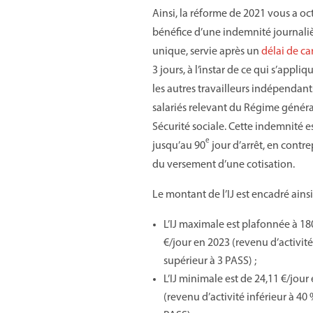
Ainsi, la réforme de 2021 vous a oc
bénéfice d’une indemnité journali
unique, servie après un
délai de c
3 jours, à l’instar de ce qui s’appli
les autres travailleurs indépendants
salariés relevant du Régime généra
Sécurité sociale. Cette indemnité e
e
jusqu’au 90
jour d’arrêt, en contre
du versement d’une cotisation.
Le montant de l’IJ est encadré ainsi 
L’IJ maximale est plafonnée à 18
€/jour en 2023 (revenu d’activité
supérieur à 3 PASS) ;
L’IJ minimale est de 24,11 €/jour
(revenu d’activité inférieur à 40