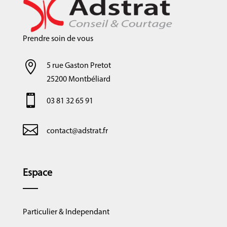
Prendre soin de vous

5 rue Gaston Pretot
25200 Montbéliard

03 81 32 65 91

contact@adstrat.fr
Espace
Particulier & Independant